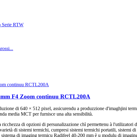
200mm F4 Zoom continuu RCTL200A
uzione di 640 × 512 pixel, assicurendu a produzzione d'imaghjini termi
nda media MCT per furnisce una alta sensibilità.
 ricchezza di opzioni di persunalizazione chì permettenu à l'utilizatori 
arietà di sistemi termichi, cumpresi sistemi termichi portatili, sistemi d
iù. U sistema di imaging termicu Radifeel 40-200 mm è u modulu di ima