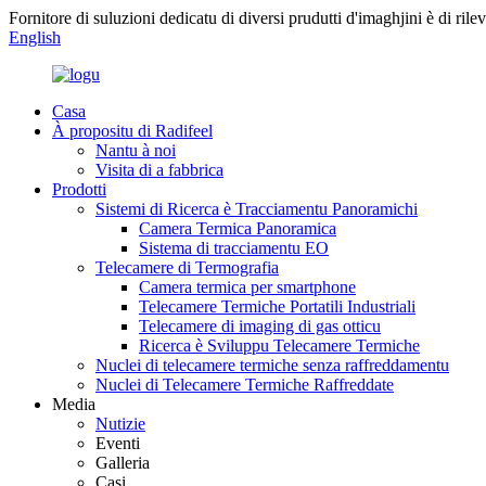
Fornitore di suluzioni dedicatu di diversi prudutti d'imaghjini è di ril
English
Casa
À propositu di Radifeel
Nantu à noi
Visita di a fabbrica
Prodotti
Sistemi di Ricerca è Tracciamentu Panoramichi
Camera Termica Panoramica
Sistema di tracciamentu EO
Telecamere di Termografia
Camera termica per smartphone
Telecamere Termiche Portatili Industriali
Telecamere di imaging di gas otticu
Ricerca è Sviluppu Telecamere Termiche
Nuclei di telecamere termiche senza raffreddamentu
Nuclei di Telecamere Termiche Raffreddate
Media
Nutizie
Eventi
Galleria
Casi