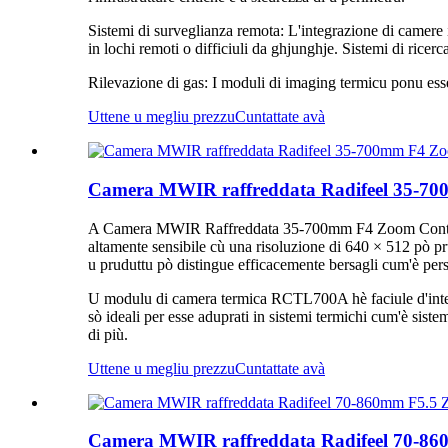
Sistemi di surveglianza remota: L'integrazione di camere 
in lochi remoti o difficiuli da ghjunghje. Sistemi di rice
Rilevazione di gas: I moduli di imaging termicu ponu esse a
Uttene u megliu prezzu
Cuntattate avà
Camera MWIR raffreddata Radifeel 35-
A Camera MWIR Raffreddata 35-700mm F4 Zoom Continuu 
altamente sensibile cù una risoluzione di 640 × 512 pò p
u pruduttu pò distingue efficacemente bersagli cum'è pers
U modulu di camera termica RCTL700A hè faciule d'integrà 
sò ideali per esse aduprati in sistemi termichi cum'è sistem
di più.
Uttene u megliu prezzu
Cuntattate avà
Camera MWIR raffreddata Radifeel 70-8