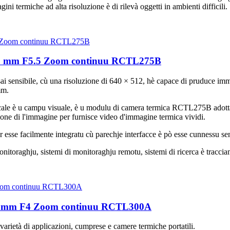
i termiche ad alta risoluzione è di rilevà oggetti in ambienti difficili.
75 mm F5.5 Zoom continuu RCTL275B
i sensibile, cù una risoluzione di 640 × 512, hè capace di pruduce immag
mm.
focale è u campu visuale, è u modulu di camera termica RCTL275B adott
azione di l'immagine per furnisce video d'immagine termica vividi.
e facilmente integratu cù parechje interfacce è pò esse cunnessu senza
monitoraghju, sistemi di monitoraghju remotu, sistemi di ricerca è traccia
300mm F4 Zoom continuu RCTL300A
varietà di applicazioni, cumprese e camere termiche portatili.