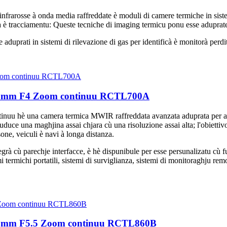
infrarosse à onda media raffreddate è moduli di camere termiche in sist
rca è tracciamentu: Queste tecniche di imaging termicu ponu esse aduprate
duprati in sistemi di rilevazione di gas per identificà è monitorà perdit
700mm F4 Zoom continuu RCTL700A
hè una camera termica MWIR raffreddata avanzata aduprata per a ri
ruduce una maghjina assai chjara cù una risoluzione assai alta; l'obie
one, veiculi è navi à longa distanza.
cù parechje interfacce, è hè dispunibule per esse persunalizatu cù funz
i termichi portatili, sistemi di surviglianza, sistemi di monitoraghju remo
60mm F5.5 Zoom continuu RCTL860B