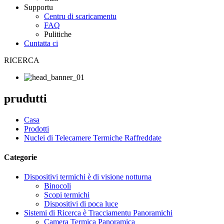
Supportu
Centru di scaricamentu
FAQ
Pulitiche
Cuntatta ci
RICERCA
prudutti
Casa
Prodotti
Nuclei di Telecamere Termiche Raffreddate
Categorie
Dispositivi termichi è di visione notturna
Binocoli
Scopi termichi
Dispositivi di poca luce
Sistemi di Ricerca è Tracciamentu Panoramichi
Camera Termica Panoramica