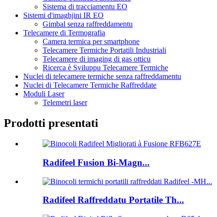
Sistema di tracciamentu EO
Sistemi d'imaghjini IR EO
Gimbal senza raffreddamentu
Telecamere di Termografia
Camera termica per smartphone
Telecamere Termiche Portatili Industriali
Telecamere di imaging di gas otticu
Ricerca è Sviluppu Telecamere Termiche
Nuclei di telecamere termiche senza raffreddamentu
Nuclei di Telecamere Termiche Raffreddate
Moduli Laser
Telemetri laser
Prodotti presentati
Radifeel Fusion Bi-Magn...
Radifeel Raffreddatu Portatile Th...