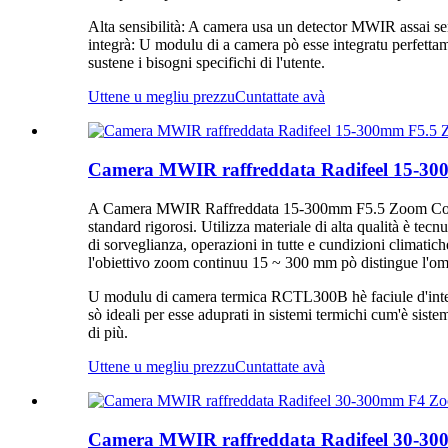
Alta sensibilità: A camera usa un detector MWIR assai sens
integrà: U modulu di a camera pò esse integratu perfettam
sustene i bisogni specifichi di l'utente.
Uttene u megliu prezzu
Cuntattate avà
Camera MWIR raffreddata Radifeel 15-3
A Camera MWIR Raffreddata 15-300mm F5.5 Zoom Continuu
standard rigorosi. Utilizza materiale di alta qualità è tecn
di sorveglianza, operazioni in tutte e cundizioni climatic
l'obiettivo zoom continuu 15 ~ 300 mm pò distingue l'omu
U modulu di camera termica RCTL300B hè faciule d'integrà 
sò ideali per esse aduprati in sistemi termichi cum'è sistem
di più.
Uttene u megliu prezzu
Cuntattate avà
Camera MWIR raffreddata Radifeel 30-