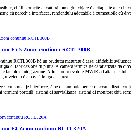
ibile, chì li permette di catturà immagini chjare è dettagliate ancu in c
ente cù parechje interfacce, rendendulu adattabile è cumpatibile cù div
00mm F5.5 Zoom continuu RCTL300B
 RCTL300B hè un pruduttu maturatu è assai affidabile sviluppatu d
ulugia di fabricazione di punta. A camera termica hè carattarizata da dimen
he è faciule d'integrazione. Adotta un rilevatore MWIR ad alta sensibilit
, u veiculu è e navi à longa distanza.
cù parechje interfacce, è hè dispunibule per esse persunalizatu cù funz
i termichi portatili, sistemi di surviglianza, sistemi di monitoraghju remo
300mm F4 Zoom continuu RCTL320A