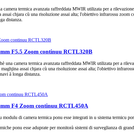
camera termica avanzata raffreddata MWIR utilizata per a rilevazione 
ssai chjara cù una risoluzione assai alta; l'obiettivo infrarossu zoom
nga distanza.
00mm F5.5 Zoom continuu RCTL320B
 una camera termica avanzata raffreddata MWIR utilizata per a rileva
maghjina assai chjara cù una risoluzione assai alta; l'obiettivo infrar
navi à longa distanza.
450mm F4 Zoom continuu RCTL450A
 modulu di camera termica ponu esse integrati in u sistema termicu port
rmiche ponu esse aduprate per monitorà sistemi di surveglianza di grande