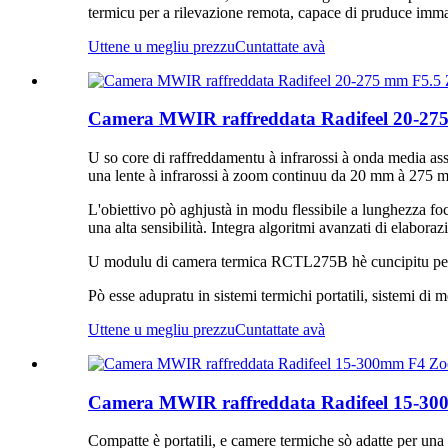
termicu per a rilevazione remota, capace di pruduce immagin
Uttene u megliu prezzu
Cuntattate avà
Camera MWIR raffreddata Radifeel 20-2
U so core di raffreddamentu à infrarossi à onda media assa
una lente à infrarossi à zoom continuu da 20 mm à 275 
L'obiettivo pò aghjustà in modu flessibile a lunghezza 
una alta sensibilità. Integra algoritmi avanzati di elabor
U modulu di camera termica RCTL275B hè cuncipitu per ess
Pò esse adupratu in sistemi termichi portatili, sistemi di 
Uttene u megliu prezzu
Cuntattate avà
Camera MWIR raffreddata Radifeel 15-
Compatte è portatili, e camere termiche sò adatte per una 