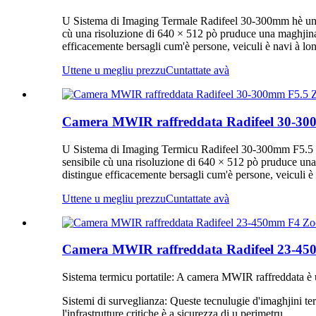
U Sistema di Imaging Termale Radifeel 30-300mm hè una 
cù una risoluzione di 640 × 512 pò pruduce una maghjina a
efficacemente bersagli cum'è persone, veiculi è navi à lo
Uttene u megliu prezzu
Cuntattate avà
Camera MWIR raffreddata Radifeel 30-3
U Sistema di Imaging Termicu Radifeel 30-300mm F5.5 hè
sensibile cù una risoluzione di 640 × 512 pò pruduce una 
distingue efficacemente bersagli cum'è persone, veiculi è 
Uttene u megliu prezzu
Cuntattate avà
Camera MWIR raffreddata Radifeel 23-
Sistema termicu portatile: A camera MWIR raffreddata è u
Sistemi di surveglianza: Queste tecnulugie d'imaghjini te
l'infrastrutture critiche è a sicurezza di u perimetru.