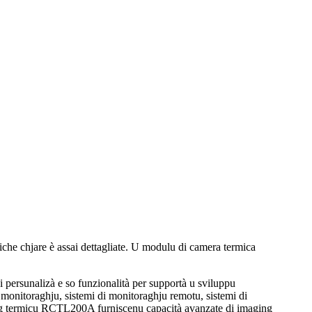
che chjare è assai dettagliate. U modulu di camera termica
di persunalizà e so funzionalità per supportà u sviluppu
i monitoraghju, sistemi di monitoraghju remotu, sistemi di
ging termicu RCTL200A furniscenu capacità avanzate di imaging