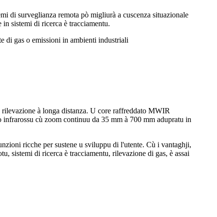
emi di surveglianza remota pò migliurà a cuscenza situazionale
 in sistemi di ricerca è tracciamentu.
e di gas o emissioni in ambienti industriali
levazione à longa distanza. U core raffreddato MWIR
ttivo infrarossu cù zoom continuu da 35 mm à 700 mm adupratu in
ioni ricche per sustene u sviluppu di l'utente. Cù i vantaghji,
tu, sistemi di ricerca è tracciamentu, rilevazione di gas, è assai