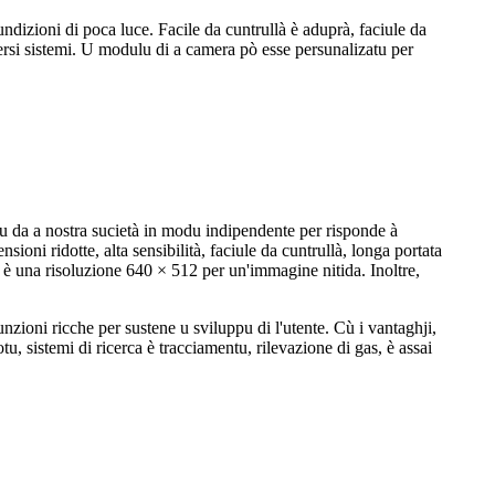
undizioni di poca luce. Facile da cuntrullà è aduprà, faciule da
ersi sistemi. U modulu di a camera pò esse persunalizatu per
a a nostra sucietà in modu indipendente per risponde à
sioni ridotte, alta sensibilità, faciule da cuntrullà, longa portata
à è una risoluzione 640 × 512 per un'immagine nitida. Inoltre,
ioni ricche per sustene u sviluppu di l'utente. Cù i vantaghji,
tu, sistemi di ricerca è tracciamentu, rilevazione di gas, è assai