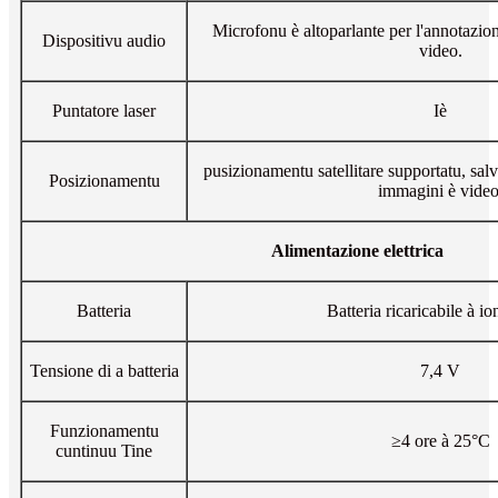
Microfonu è altoparlante per l'annotazion
Dispositivu audio
video.
Puntatore laser
Iè
pusizionamentu satellitare supportatu, sal
Posizionamentu
immagini è video
Alimentazione elettrica
Batteria
Batteria ricaricabile à ion
Tensione di a batteria
7,4 V
Funzionamentu
≥4 ore à 25°C
cuntinuu Tine