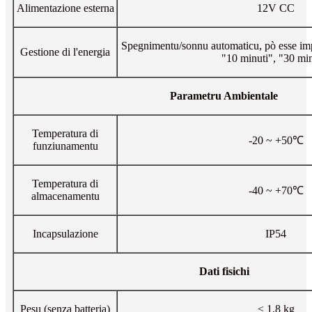
Alimentazione esterna
12V CC
Spegnimentu/sonnu automaticu, pò esse imp
Gestione di l'energia
"10 minuti", "30 min
Parametru Ambientale
Temperatura di
-20 ~ +50℃
funziunamentu
Temperatura di
-40 ~ +70℃
almacenamentu
Incapsulazione
IP54
Dati fisichi
Pesu (senza batteria)
≤ 1,8 kg