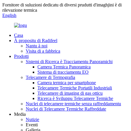
Fornitore di suluzioni dedicatu di diversi prudutti d'imaghjini è di
rilevazione termica
English
Casa
À propositu di Radifeel
Nantu à noi
Visita di a fabbrica
Prodotti
Sistemi di Ricerca è Tracciamentu Panoramichi
Camera Termica Panoramica
Sistema di tracciamentu EO
Telecamere di Termografia
Camera termica per smartphone
Telecamere Termiche Portatili Industriali
Telecamere di imaging di gas otticu
Ricerca è Sviluppu Telecamere Termiche
Nuclei di telecamere termiche senza raffreddamentu
Nuclei di Telecamere Termiche Raffreddate
Media
Nutizie
Eventi
Galleria