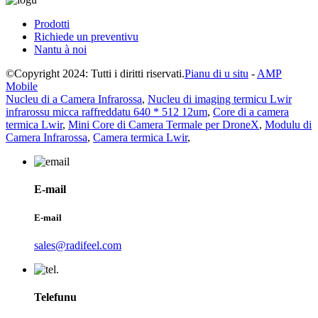
Prodotti
Richiede un preventivu
Nantu à noi
©Copyright 2024: Tutti i diritti riservati.
Pianu di u situ
-
AMP
Mobile
Nucleu di a Camera Infrarossa
,
Nucleu di imaging termicu Lwir
infrarossu micca raffreddatu 640 * 512 12um
,
Core di a camera
termica Lwir
,
Mini Core di Camera Termale per DroneX
,
Modulu di
Camera Infrarossa
,
Camera termica Lwir
,
E-mail
E-mail
sales@radifeel.com
Telefunu