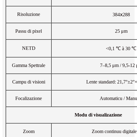
Risoluzione
384ⅹ288
Passu di pixel
25 μm
NETD
<0,1 ℃ à 30 ℃
Gamma Spettrale
7–8,5 μm / 9,5-12
Campu di visioni
Lente standard: 21,7°±2°
Focalizazione
Automaticu / Manu
Modu di visualizazione
Zoom
Zoom continuu digital