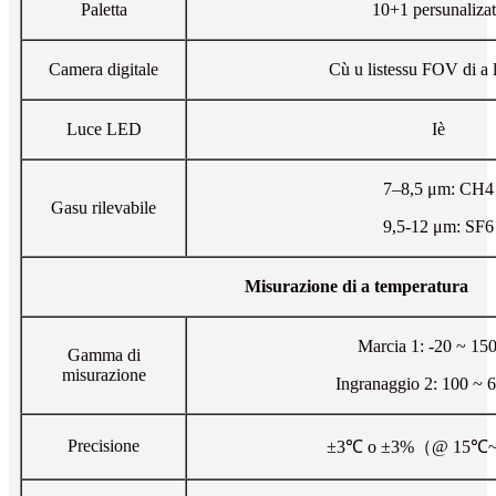
Paletta
10+1 persunaliza
Camera digitale
Cù u listessu FOV di a 
Luce LED
Iè
7–8,5 μm: CH4
Gasu rilevabile
9,5-12 μm: SF6
Misurazione di a temperatura
Marcia 1: -20 ~ 15
Gamma di
misurazione
Ingranaggio 2: 100 ~ 
Precisione
±3℃ o ±3%（@ 15℃