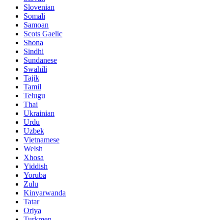
Slovenian
Somali
Samoan
Scots Gaelic
Shona
Sindhi
Sundanese
Swahili
Tajik
Tamil
Telugu
Thai
Ukrainian
Urdu
Uzbek
Vietnamese
Welsh
Xhosa
Yiddish
Yoruba
Zulu
Kinyarwanda
Tatar
Oriya
Turkmen